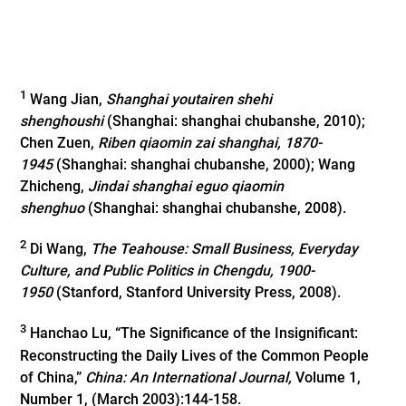
1
Wang Jian,
Shanghai youtairen shehi
shenghoushi
(Shanghai: shanghai chubanshe, 2010);
Chen Zuen,
Riben qiaomin zai shanghai, 1870-
1945
(Shanghai: shanghai chubanshe, 2000); Wang
Zhicheng,
Jindai shanghai eguo qiaomin
shenghuo
(Shanghai: shanghai chubanshe, 2008).
2
Di Wang,
The Teahouse: Small Business, Everyday
Culture, and Public Politics in Chengdu, 1900-
1950
(Stanford, Stanford University Press, 2008).
3
Hanchao Lu, “The Significance of the Insignificant:
Reconstructing the Daily Lives of the Common People
of China,”
China: An International Journal,
Volume 1,
Number 1, (March 2003):144-158.