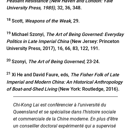
Peasant Resistance (New Haven and London: Yale
University Press, 1985),
32, 36, 348.
18
Scott,
Weapons of the Weak,
29.
19
Michael Szonyi,
The Art of Being Governed: Everyday
Politics in Late Imperial China
(New Jersey: Princeton
University Press, 2017)
,
16, 66, 83, 122, 191.
20
Szonyi,
The Art of Being Governed,
23-24.
21
Xi He and David Faure, eds,
The Fisher Folk of Late
Imperial and Modern China: An Historical Anthropology
of Boat-and-Shed Living
(New York: Routledge, 2016).
Chi-Kong Lai est conférencier à l’université du
Queensland et se spécialise dans l’histoire sociale
et commerciale de la Chine moderne. En plus d’être
un conseiller doctoral expérimenté qui a supervisé