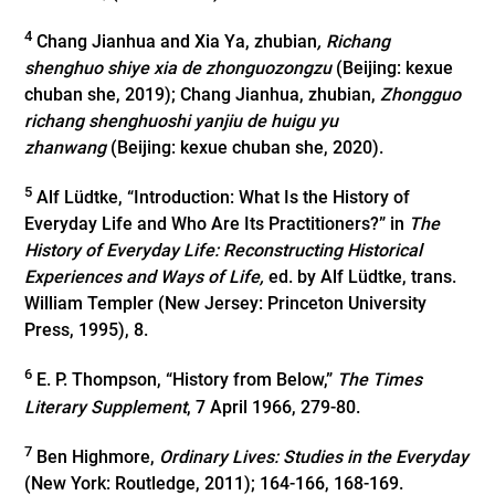
4
Chang Jianhua and Xia Ya, zhubian
, Richang
shenghuo shiye xia de zhonguozongzu
(Beijing: kexue
chuban she, 2019); Chang Jianhua, zhubian,
Zhongguo
richang shenghuoshi yanjiu de huigu yu
zhanwang
(Beijing: kexue chuban she, 2020).
5
Alf Lüdtke, “Introduction: What Is the History of
Everyday Life and Who Are Its Practitioners?” in
The
History of Everyday Life: Reconstructing Historical
Experiences and Ways of Life,
ed. by Alf Lüdtke, trans.
William Templer (New Jersey: Princeton University
Press, 1995), 8.
6
E. P. Thompson, “History from Below,”
The Times
Literary Supplement
, 7 April 1966, 279-80.
7
Ben Highmore,
Ordinary Lives: Studies in the Everyday
(New York: Routledge, 2011); 164-166, 168-169.