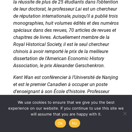
la réussite de plus de 25 étudiants dans l’obtention
de leur doctorat, le professeur Lai est un chercheur
de réputation internationale, puisqu’il a publié trois
monographies, huit volumes édités et des numéros
spéciaux dans des revues, 70 articles de revues et
chapitres de livres. Actuellement membre de la
Royal Historical Society, il est le seul chercheur
chinois à avoir remporté le prix de la meilleure
dissertation de l’American Economic History
Association, le prix Alexander Gerschenkron.
Kent Wan est conférencier à l’Université de Nanjing
et est le premier Canadien à occuper un poste
d’enseignant à son École d’histoire. Professeur
enthousiaste, le séminaire d’histoire bilingue
We use cookies to ensure that we give you the best
(mandarin et anglais) de Kent, China and the
experience on our website. If you continue to use this site we
World, 1793-1949, a été bien accueilli par les
will assume that you are happy with it.
étudiants diplômés de l’école. Ayant fait ses études
Ok
No
au Canada et en Australie, Kent a reçu des prix