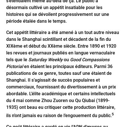
s’étendaient même au-delà de ça. Le public a
désormais cultivé un appétit insatiable pour les
histoires qui se dévoilent progressivement sur une
période étalée dans le temps.
Cet appétit littéraire a été amené à un tout autre niveau
dans le Shanghai scintillant et décadent de la fin du
XIXème et début du XXème siècle. Entre 1890 et 1920
les revues et journaux publiés en langue vernaculaire
tels que le
Saturday Weekly
ou
Good Compassions
Pictorial
en étaient les principaux éditeurs. Parmi 36
publications de ce genre, toutes sauf une étaient de
Shanghai. Il s’agissait de succès populaires et
commerciaux, fournissant du divertissement à un prix
abordable. L’élite académique et certains intellectuels
du 4 mai comme Zhou Zuoren ou Qu Qiubai (1899-
1935) ont beau eu critiquer cette production littéraire,
5
ils n’ont jamais eu raison de l’engouement du public.
Ce goût littéraire a gardé en vie l’ADN d’œuvres au