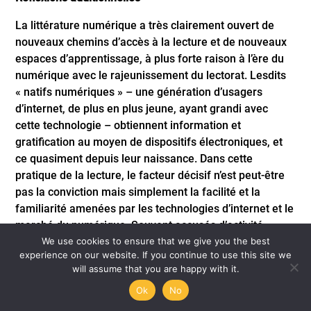
La littérature numérique a très clairement ouvert de
nouveaux chemins d’accès à la lecture et de nouveaux
espaces d’apprentissage, à plus forte raison à l’ère du
numérique avec le rajeunissement du lectorat. Lesdits
« natifs numériques » – une génération d’usagers
d’internet, de plus en plus jeune, ayant grandi avec
cette technologie – obtiennent information et
gratification au moyen de dispositifs électroniques, et
ce quasiment depuis leur naissance. Dans cette
pratique de la lecture, le facteur décisif n’est peut-être
pas la conviction mais simplement la facilité et la
familiarité amenées par les technologies d’internet et le
marché du numérique. Souvent accusés d’activité
extracurriculaire sans intérêt et de gouffre non-
We use cookies to ensure that we give you the best
experience on our website. If you continue to use this site we
éducatif, ces moyens électroniques constituent
will assume that you are happy with it.
pourtant la première source d’information pour la
Ok
No
jeunesse chinoise du monde entier. Que cette pratique
soit approuvée par la société ou non, des centaines de