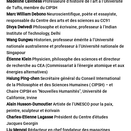
Madeline Caviness
Professeure d’histoire de l’art à l’Université
de Tufts, membre du CIPSH
Marc William Debono
Neuroscientifique, poète et essayiste,
responsable du Centre des arts et des sciences au CC91
Divya Dwivedi
Philosophe et écrivaine, professeur à l’Indian
Institute of Technology, Delhi
Wang Gungwu
Historien, professeur émérite à l’Université
nationale australienne et professeur à l’Université nationale de
Singapour
Étienne Klein
Physicien, philosophe des sciences et directeur
de recherche au CEA (Commissariat à l’énergie atomique et aux
énergies alternatives)
Hsiung Ping-chen
Secrétaire général du Conseil International
de la Philosophie et des Sciences Humaines ( CIPSH) – et
Chaire CIPSH en “Nouvelles Humanités”, Université de
Californie, Irvine
Alain Husson-Dumoutier
Artiste de l’UNESCO pour la paix,
peintre, sculpteur et écrivain
Charles-Etienne Lagasse
Président du Centre d’études
Jacques Georgin
Liu Mengxi
Rédacteur en chef fondateur des magazines