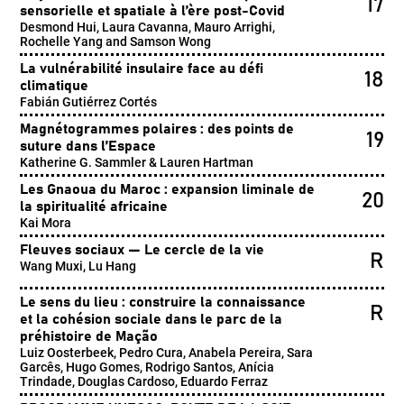
17
sensorielle et spatiale à l’ère post-Covid
Desmond Hui, Laura Cavanna, Mauro Arrighi,
Rochelle Yang and Samson Wong
La vulnérabilité insulaire face au défi
18
climatique
Fabián Gutiérrez Cortés
Magnétogrammes polaires : des points de
19
suture dans l’Espace
Katherine G. Sammler & Lauren Hartman
Les Gnaoua du Maroc : expansion liminale de
20
la spiritualité africaine
Kai Mora
Fleuves sociaux — Le cercle de la vie
R
Wang Muxi, Lu Hang
Le sens du lieu : construire la connaissance
R
et la cohésion sociale dans le parc de la
préhistoire de Mação
Luiz Oosterbeek, Pedro Cura, Anabela Pereira, Sara
Garcês, Hugo Gomes, Rodrigo Santos, Anícia
Trindade, Douglas Cardoso, Eduardo Ferraz