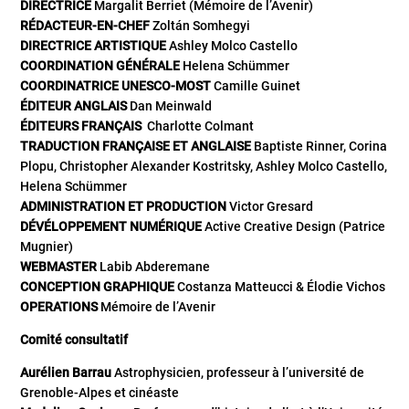
DIRECTRICE
Margalit Berriet (Mémoire de l’Avenir)
RÉDACTEUR-EN-CHEF
Zoltán Somhegyi
DIRECTRICE ARTISTIQUE
Ashley Molco Castello
COORDINATION GÉNÉRALE
Helena Schümmer
COORDINATRICE UNESCO-MOST
Camille Guinet
ÉDITEUR ANGLAIS
Dan Meinwald
ÉDITEURS FRANÇAIS
Charlotte Colmant
TRADUCTION FRANÇAISE ET ANGLAISE
Baptiste Rinner, Corina
Plopu, Christopher Alexander Kostritsky, Ashley Molco Castello,
Helena Schümmer
ADMINISTRATION ET PRODUCTION
Victor Gresard
DÉVÉLOPPEMENT NUMÉRIQUE
Active Creative Design (Patrice
Mugnier)
WEBMASTER
Labib Abderemane
CONCEPTION GRAPHIQUE
Costanza Matteucci & Élodie Vichos
OPERATIONS
Mémoire de l’Avenir
Comité consultatif
Aurélien Barrau
Astrophysicien, professeur à l’université de
Grenoble-Alpes et cinéaste