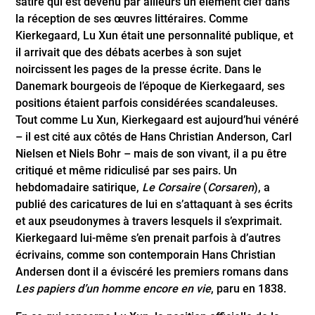
satire qui est devenu par ailleurs un élément clef dans
la réception de ses œuvres littéraires. Comme
Kierkegaard, Lu Xun était une personnalité publique, et
il arrivait que des débats acerbes à son sujet
noircissent les pages de la presse écrite. Dans le
Danemark bourgeois de l’époque de Kierkegaard, ses
positions étaient parfois considérées scandaleuses.
Tout comme Lu Xun, Kierkegaard est aujourd’hui vénéré
– il est cité aux côtés de Hans Christian Anderson, Carl
Nielsen et Niels Bohr – mais de son vivant, il a pu être
critiqué et même ridiculisé par ses pairs. Un
hebdomadaire satirique,
Le Corsaire
(
Corsaren
), a
publié des caricatures de lui en s’attaquant à ses écrits
et aux pseudonymes à travers lesquels il s’exprimait.
Kierkegaard lui-même s’en prenait parfois à d’autres
écrivains, comme son contemporain Hans Christian
Andersen dont il a éviscéré les premiers romans dans
Les papiers d’un homme encore en vie
, paru en 1838.