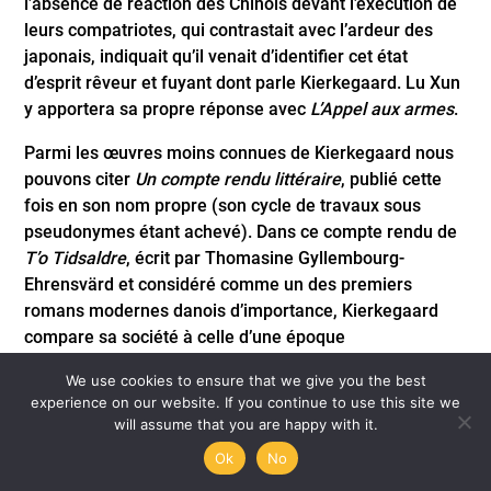
l’absence de réaction des Chinois devant l’exécution de
leurs compatriotes, qui contrastait avec l’ardeur des
japonais, indiquait qu’il venait d’identifier cet état
d’esprit rêveur et fuyant dont parle Kierkegaard. Lu Xun
y apportera sa propre réponse avec
L’Appel aux armes
.
Parmi les œuvres moins connues de Kierkegaard nous
pouvons citer
Un compte rendu littéraire
, publié cette
fois en son nom propre (son cycle de travaux sous
pseudonymes étant achevé). Dans ce compte rendu de
T’o Tidsaldre
, écrit par Thomasine Gyllembourg-
Ehrensvärd et considéré comme un des premiers
romans modernes danois d’importance, Kierkegaard
compare sa société à celle d’une époque
révolutionnaire. Une époque révolutionnaire, dit-il, est «
We use cookies to ensure that we give you the best
essentiellement passionnelle; le principe de
experience on our website. If you continue to use this site we
contradiction n’y étant pas stérilisé, elle peut devenir
will assume that you are happy with it.
bonne ou mauvaise, et quelque soit la voie choisie,
Ok
No
l’élan passionnel est tel que la trace même d’une action