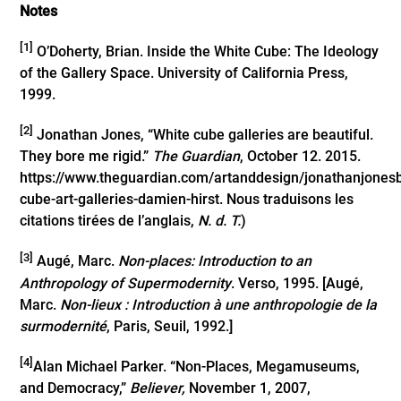
Notes
[1]
O’Doherty, Brian. Inside the White Cube: The Ideology
of the Gallery Space. University of California Press,
1999.
[2]
Jonathan Jones, “White cube galleries are beautiful.
They bore me rigid.”
The Guardian
, October 12. 2015.
https://www.theguardian.com/artanddesign/jonathanjonesb
cube-art-galleries-damien-hirst
. Nous traduisons les
citations tirées de l’anglais,
N. d. T.
)
[3]
Augé, Marc.
Non-places: Introduction to an
Anthropology of Supermodernity
. Verso, 1995. [Augé,
Marc.
Non-lieux : Introduction à une anthropologie de la
surmodernité
, Paris, Seuil, 1992.]
[4]
Alan Michael Parker. “Non-Places, Megamuseums,
and Democracy,”
Believer,
November 1, 2007,