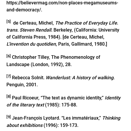
https://believermag.com/non-places-megamuseums-
and-democracy/
.
[5]
de Certeau, Michel,
The Practice of Everyday Life
.
trans. Steven Rendall
. Berkeley, (California: University
of California Press, 1984). [de Certeau, Michel,
L’invention du quotidien
, Paris, Gallimard, 1980.]
[6]
Christopher Tilley, The Phenomenology of
Landscape (London, 1992), 28.
[7]
Rebecca Solnit.
Wanderlust: A history of walking
.
Penguin, 2001.
[8]
Paul Ricoeur, “The text as dynamic identity,”
Identity
of the literary text
(1985): 175-88.
[9]
Jean-François Lyotard. “Les immatériaux,”
Thinking
about exhibitions
(1996): 159-173.