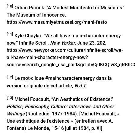
[10]
Orhan Pamuk. “A Modest Manifesto for Museums.”
The Museum of Innocence.
https://www.masumiyetmuzesi.org/mani-festo
[11]
Kyle Chayka. “We all have main-character energy
now,” Infinite Scroll,
New Yorker,
June 23, 202,
https://www.newyorker.com/culture/infinite-scroll/we-
all-have-main-character-energy-now?
source=search_google_dsa_paid&gclid=Cj0KCQjw8_qR
[12]
Le mot-clique #maincharacterenergy dans la
version originale de cet article,
N.d.T.
[13]
Michel Foucault, “An Aesthetics of Existence.”
Politics, Philosophy, Culture: Interviews and Other
Writings
(Routledge, 1977-1984). [Michel Foucault, «
Une esthétique de l’existence » (entretien avec A.
Fontana) Le Monde, 15-16 juillet 1984, p. XI]