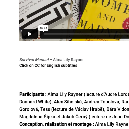
Survival Manual
– Alma Lily Rayner
Click on CC for English subtitles
Participants :
Alma Lily Rayner (lecture d’Audre Lorde
Donnard White), Alex Sihelská, Andrea Tobolová, Rad
Gorolová, Tess (lecture de Václav Hrabě), Bára Vido
Magdalena Šipka et Jakub Černý (lecture de John D
Conception, réalisation et montage :
Alma Lily Rayne