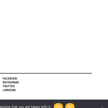
FACEBOOK
INSTAGRAM
TWITTER
LINKEDIN
assume that you are happy with it.
Ok
No