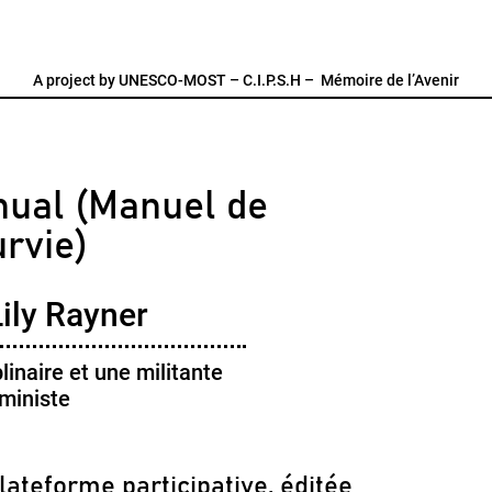
A project by
UNESCO-MOST
–
C.I.P.S.H
–
Mémoire de l’Avenir
nual (Manuel de
rvie)
ily Rayner
plinaire et une militante
ministe
lateforme participative, éditée