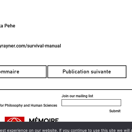
ka Pehe
lyrayner.com/survival-manual
ommaire
Publication suivante
Join our mailing list
l for Philosophy and Human Sciences
Submit
st experience on our website. If you continue to use this site we will 