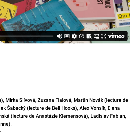
), Mirka Slívová, Zuzana Fialová, Martin Novák (lecture de
ek Šabacký (lecture de Bell Hooks), Alex Vonsík, Elena
mská (lecture de Anastázie Klemensová), Ladislav Fabian,
onne).
r