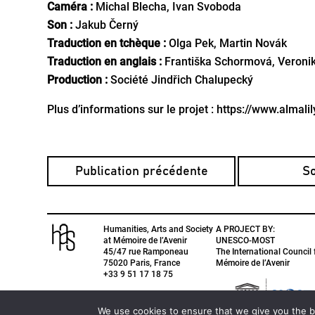
Caméra :
Michal Blecha, Ivan Svoboda
Son :
Jakub Černý
Traduction en tchèque :
Olga Pek, Martin Novák
Traduction en anglais :
Františka Schormová, Veroni
Production :
Société Jindřich Chalupecký
Plus d’informations sur le projet :
https://www.almali
Publication précédente
S
Humanities, Arts and Society
A PROJECT BY:
at Mémoire de l’Avenir
UNESCO-MOST
45/47 rue Ramponeau
The International Counci
75020 Paris, France
Mémoire de l’Avenir
+33 9 51 17 18 75
We use cookies to ensure that we give you the be