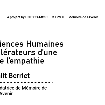
A project by
UNESCO-MOST
–
C.I.P.S.H
–
Mémoire de l’Avenir
Sciences Humaines
érateurs d’une
e l’empathie
it Berriet
ndatrice de Mémoire de
'Avenir