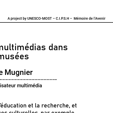
A project by
UNESCO-MOST
–
C.I.P.S.H
–
Mémoire de l’Avenir
 multimédias dans
 musées
ce Mugnier
alisateur multimédia
’éducation et la recherche, et
ces culturelles, par exemple