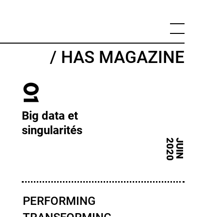
/ HAS MAGAZINE
01
Big data et
singularités
0
J
U
I
N
2
0
2