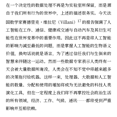
在一个决定性的数据处理不再是为实验室所保留，而是源
自于我们所有行为的世界中，上述的描述很务实。今天法
17
国数学家赛德里克・维拉尼（Villani）
的报告强调了人
工智能在工作、通信、健康或交通与自动汽车及其衍生可
能性在世界变革中的重要作用。因此这不再是将人工智能
的影响力减至最低的问题，而是掌握人工智能的生物语义
价值，换句话说就是语言，为了透过信任我们与生俱来的
智慧来伴随这一运动。然而一些数据专家表示人类终有一
天会被大量数据所淹没，人类会在不知不觉中将越来越多
的决策拖付给机器。这样一来，处理器、大数据和人工智
能的数量、分配和使用的增加将成为无法避免的科技人类
演化工具，但在一定程度上我们将不再掌控社会政治生活
的所有领域，经济、工作、气候、通讯……都将受到严重
影响并互相依赖。