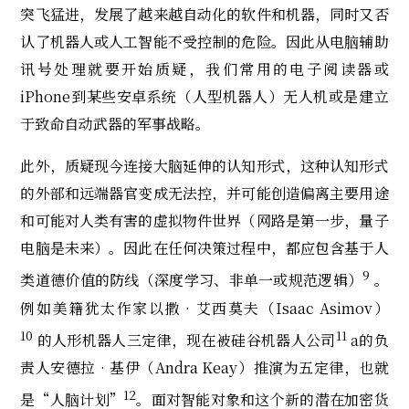
突飞猛进，发展了越来越自动化的软件和机器，同时又否
认了机器人或人工智能不受控制的危险。因此从电脑辅助
讯号处理就要开始质疑，我们常用的电子阅读器或
iPhone到某些安卓系统（人型机器人）无人机或是建立
于致命自动武器的军事战略。
此外，质疑现今连接大脑延伸的认知形式，这种认知形式
的外部和远端器官变成无法控，并可能创造偏离主要用途
和可能对人类有害的虚拟物件世界（网路是第一步，量子
电脑是未来）。因此在任何决策过程中，都应包含基于人
9
类道德价值的防线（深度学习、非单一或规范逻辑）
。
例如美籍犹太作家以撒‧艾西莫夫（Isaac Asimov）
10
11
的人形机器人三定律，现在被硅谷机器人公司
a的负
责人安德拉‧基伊（Andra Keay）推演为五定律，也就
12
是“人脑计划”
。面对智能对象和这个新的潜在加密货