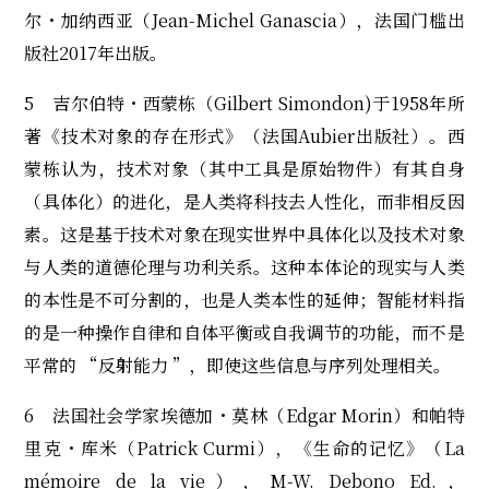
尔・加纳西亚（Jean-Michel Ganascia），法国门槛出
版社2017年出版。
5 吉尔伯特・西蒙栋（Gilbert Simondon)于1958年所
著《技术对象的存在形式》（法国Aubier出版社）。西
蒙栋认为，技术对象（其中工具是原始物件）有其自身
（具体化）的进化，是人类将科技去人性化，而非相反因
素。这是基于技术对象在现实世界中具体化以及技术对象
与人类的道德伦理与功利关系。这种本体论的现实与人类
的本性是不可分割的，也是人类本性的延伸；智能材料指
的是一种操作自律和自体平衡或自我调节的功能，而不是
平常的 “反射能力 ”，即使这些信息与序列处理相关。
6 法国社会学家埃德加・莫林（Edgar Morin）和帕特
里克・库米（Patrick Curmi），《生命的记忆》（La
mémoire de la vie），M-W. Debono Ed.，