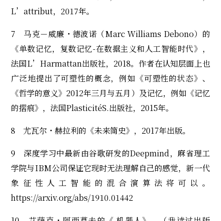
L’attribut，2017年。
7 马克－威廉・德波诺（Marc Williams Debono）的
《单数记忆，复数记忆-在数据主义和人工智能时代》，
法国L’Harmattan出版社，2018。作者在认知层面上也
广泛地提出了可塑性的概念，例如《可塑性的状态》、
《哲学的意义》2012年三月与五月）及记忆，例如《记忆
的摺痕》，法国PlasticitéS.出版社，2015年。
8 尤瓦尔・赫拉利的《未来简史》，2017年出版。
9 深度学习中最新由谷歌研发的Deepmind，麻省理工
学院与IBM公司保证它现时无法理解自己的感觉，新一代
象征性人工智能的混合演算法将可以。
https://arxiv.org/abs/1910.01442
10 艾萨克・阿西莫夫的《 机器人》，（我读过出版