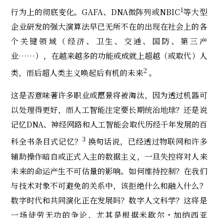
1
行为上的彻底变化。GAFA、DNA微阵列或NBIC
等大型
企业研发的强大演算法早已无所不在的出现在社会上的各
个关键领域（经济、卫生、交通、国防、第三产
业……），在越来越多的功能或成就上超越（或取代）人
2
类，而后超人类主义唤起后有机的未来
。
这是否意味著许多职业或愿景将被淘汰，因为透过机器可
以处理得更好，而人工智能注定要长期统治地球？还是说
记忆DNA、神经网路和人工智能会取代历经千年发展的百
3
科全书条目式记忆？
换句话说，已经透过物联网和许多
辅助操作暗自或正式入主的数据主义，一旦失控将对人来
未来的命运产生不可估量的影响。如何维持控制？在我们
与技术对象不可避免的关系中，该拒绝什么和融入什么？
数字时代和共同演化正在发展吗？数字人文科学？这将是
一场徒劳无功的争论，尤其是根据米歇尔・加纳西亚