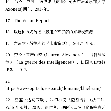
16 马克－威廉・德波诺《访谈》发表在法国索邦大学
Axone(s)期刊，2017年。
17 The Villani Report
18 以这种方式传播一般用户不了解的来源或资源……
19 尤瓦尔・赫拉利的《未来简史》，2017年出版。
20 劳伦・亚历山德（Laurent Alexandre），《智能战
争》（La guerre des Intelligences），法国JCLattès
出版，2017。
21
https://www.epfl.ch/research/domains/bluebrain/
22 亚蓝・达马西欧 ，科幻小说《隐身者》（法国La
Volte出版社，2019）的作者，他的论点在巴黎高等农艺