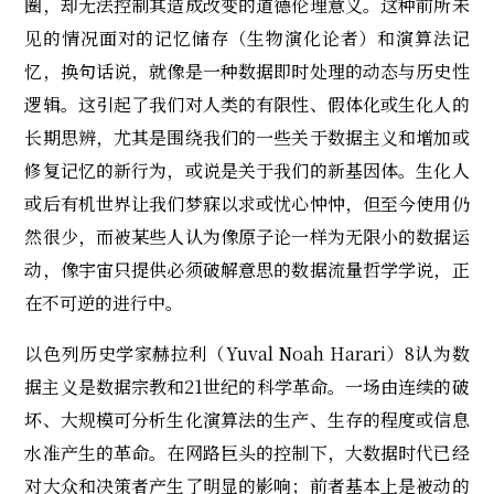
圈，却无法控制其造成改变的道德伦理意义。这种前所未
见的情况面对的记忆储存（生物演化论者）和演算法记
忆，换句话说，就像是一种数据即时处理的动态与历史性
逻辑。这引起了我们对人类的有限性、假体化或生化人的
长期思辨，尤其是围绕我们的一些关于数据主义和增加或
修复记忆的新行为，或说是关于我们的新基因体。生化人
或后有机世界让我们梦寐以求或忧心忡忡，但至今使用仍
然很少，而被某些人认为像原子论一样为无限小的数据运
动，像宇宙只提供必须破解意思的数据流量哲学学说，正
在不可逆的进行中。
以色列历史学家赫拉利（Yuval Noah Harari）8认为数
据主义是数据宗教和21世纪的科学革命。一场由连续的破
坏、大规模可分析生化演算法的生产、生存的程度或信息
水准产生的革命。在网路巨头的控制下，大数据时代已经
对大众和决策者产生了明显的影响；前者基本上是被动的