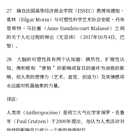
27 摘自法国高等经济商业学院（ESSEC）教授埃德加・
莫林（Edgar Morin）与可塑性科学艺术协会安妮・丹布
里库特・马拉塞（Anne Dambricourt Malassé）之间
的关于人化过程的辩论《无忌讳》（2017年10月4日，巴
黎）。
28 大脑的可塑性具有两个认知面：偶然性、扩展性认
知，像积极和 “营销 ”的影响或盲目的破坏为消极的影
响，但人类的想像力（艺术、直觉、创造力）及其情感将
永远面对机器抽象的力量。
译註：
人类世（Anthropocène）是荷兰大气化学家保罗・克鲁
岑（Paul Crutzen）于2000年提出，他认为人类活动对
地球的影响足以成立一个新的地质时代。