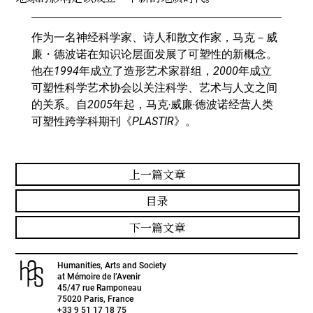
作为一名神经科学家、诗人和散文作家，马克
－
威
廉
・
德波诺在知识论层面发展了可塑性的新概念。
他在
1994
年成立了造形艺术家群组，
2000
年成立
可塑性科学艺术协会以关注科学、艺术与人文之间
的关系。自
2005
年起，马克
‧
威廉
‧
德波诺经营人类
可塑性跨学科期刊《
PLASTIR
》。
上一篇文章
目录
下一篇文章
Humanities, Arts and Society
at Mémoire de l’Avenir
45/47 rue Ramponeau
75020 Paris, France
+33 9 51 17 18 75