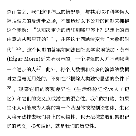
总而言之，我们这里捍卫的情况是，与其采取和科学怪人
神话相关的反进步立场，不如透过以下公开的问题来拥抱
这个变动：“认知决定论的赌注到哪里停止？思想上的自
由意志从哪里开始？”，并将这个问题转变为“大数据时
26
代”
。这个问题的答案如同法国社会学家埃德加・莫林
(Edgar Morin)近来所表示的，一个增强的人并不意味著
27
一个进步的人
，此外，将个人数据和众多的演算法数据
对立是毫无用处的。不如在不根除人类独特思想的条件下
28
，观察它们的客观差异性（生活经验记忆vs人工记
忆）和它们的交叉点或潜在的混合性。我们敢打赌，如果
生化人可能成为人类的第一个基因体或控制论变体，生化
人将无法抹去我们身上的动物性，也无法抹去我们累积记
忆的意义，换句话说，就是我们的历史性。