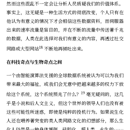
然而这些混乱不一定会让分析人员质疑我们的价值体系。
事实上，这无疑是一种生活方式的彻底改变，个人只有在
他认为有意义的情况下才会相信这些数据资料，而伺服器
出来的速率流量是盲目的，并在不断的流量中传送著千兆
的数据，人类在此选择对我们有意义的内容，再透过社交
18
网路或大型网站
不断地再倾吐出来。
在科技奇点与生物奇点之间
一个由智能演算法支援的全球数据系统被认为可以为我们
带来最大的福祉，或我们会无意中把越来越多的权力下放
19
给这个系统，这个系统预兆了什么？
毫无疑问的，这几
乎是小说和后人文主义，但这个世界的领导人们也没有被
这些可能性所迷惑，即使是纯粹的投机行为。如果说生化
人还在喂养著突变的类人类网路文化的幻想部分，那么生
化人仍然是一种身体增强、硅胶化、超人类、永生的……