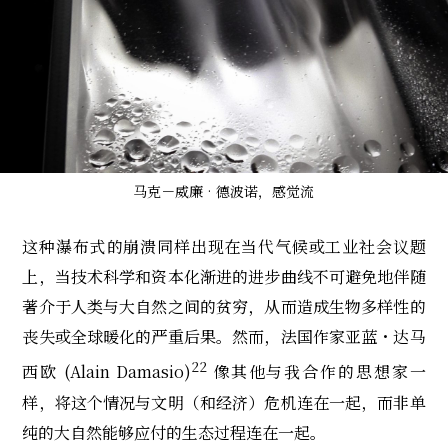
马克－威廉‧德波诺，感觉流
这种瀑布式的崩溃同样出现在当代气候或工业社会议题
上，当技术科学和资本化渐进的进步曲线不可避免地伴随
著介于人类与大自然之间的贫穷，从而造成生物多样性的
丧失或全球暖化的严重后果。然而，法国作家亚蓝・达马
22
西欧 (Alain Damasio)
像其他与我合作的思想家一
样，将这个情况与文明（和经济）危机连在一起，而非单
纯的大自然能够应付的生态过程连在一起。