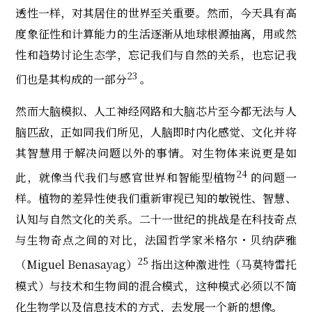
透性一样，对其居住的世界至关重要。然而，今天具有高
度象征性和计算能力的生活逐渐从地球根源抽离，用或然
性和趋势讨论生态学，忘记我们与自然的关系，也忘记我
23
们也是其构成的一部分
。
然而大脑模拟、人工神经网路和大脑芯片至今都无法与人
脑匹敌，正如同我们所见，人脑即时内化感觉、文化并将
其智慧用于解决问题以外的事情。对生物体来说更是如
24
此，就像当代我们与感官世界和智能型植物
的问题一
样。植物的差异性使我们重新审视已知的敏锐性、智慧、
认知与自然文化的关系。二十一世纪的挑战是在科技奇点
与生物奇点之间的对比，法国哲学家米格尔・贝纳萨雅
25
（Miguel Benasayag）
指出这种激进性（马莫特雷托
模式）与技术和生物间的混合模式，这种模式必须以不简
化生物学以及信息技术的方式，去发展一个新的想像。