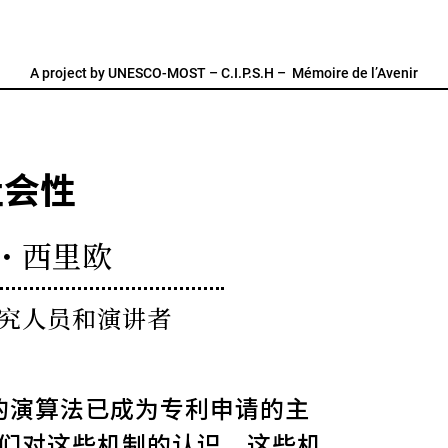
A project by
UNESCO-MOST
–
C.I.P.S.H
–
Mémoire de l’Avenir
社会性
・西里欧
究人员和演讲者
的演算法已成为专利申请的主
们对这些机制的认识，这些机