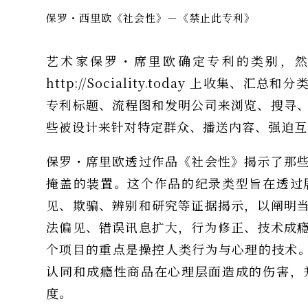
保罗・西里欧《社会性》－《禁止此专利》
艺术家保罗・席里欧确定专利的类别，
http://Sociality.today
上收集、汇总和分类
专利标题、流程图和发明公司来浏览、搜寻
些被设计来针对特定群众、播送内容、强迫互
保罗・席里欧透过作品《社会性》揭示了那
掩盖的装置。这个作品的纪录类型旨在透过
见、欺骗、辨别和研究等证据揭示，以阐明
法偏见、错误讯息扩大，行为修正、技术成
个项目的重点是操控人类行为与心理的技术。注意力
认同和成瘾性商品在心理层面造成的伤害，
度。