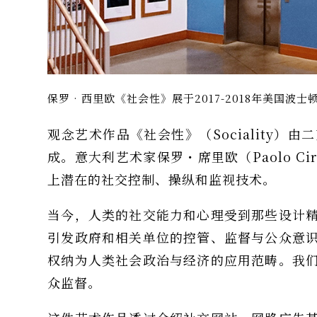
保罗‧西里欧《社会性》展于2017-2018年美国波士
观念艺术作品《社会性》（Sociality
成。意大利艺术家保罗・席里欧（Paolo C
上潜在的社交控制、操纵和监视技术。
当今，人类的社交能力和心理受到那些设计
引发政府和相关单位的控管、监督与公众意
权纳为人类社会政治与经济的应用范畴。我
众监督。