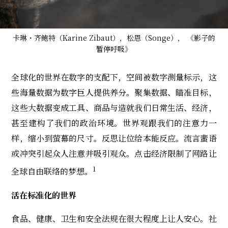
卡琳・齐鲍特（Karine Zibaut），松恩（Songe）， 《影子的
暂停呼吸》
全球化的世界在数字的支配下，空间被数字测量标示，这
些海量数据为数字巨人提供养分。聚集数据、瞄准目标，
这些大数据变成工具、商品与造就我们日常生活、经济，
甚至建构了我们的政治环境。世界观跟我们的注意力一
样，缩小到萤幕的尺寸。反思让位给本能反应。流言蜚语
或冲突引起众人注意并吸引观众。点击经济限制了网路让
1
全球自由联络的梦想。
活在标准化的世界
食品、健康、卫生和安全法规在很大程度上让人安心。社