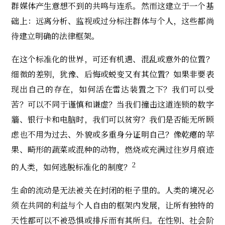
群媒体产生意想不到的共鸣与连系。然而这建立于一个基
础上：远离分析、监视或过分标注群体与个人，这些都尚
待建立明确的法律框架。
在这个标准化的世界，可还有机遇、混乱或意外的位置？
细微的差别，犹豫、后悔或蜕变又有其位置？如果非要表
现出自己的存在，如何活在雷达装置之下？我们可以受
苦？可以不同于谨慎和谦虚？当我们撞击这道连锁的数字
牆、银行卡和电脑时，我们可以贫穷？我们是否能无所顾
虑也不用为过去、外貌或多重身分证明自己？像乾瘪的苹
果、畸形的蔬菜或混种的动物，燃烧或充满过往岁月痕迹
2
的人类，如何逃脱标准化的制度？
生命的流动是无法被关在封闭的柜子里的。人类的境况必
须在共同的利益与个人自由的框架内发展，让所有独特的
天性都可以不被恐惧或排斥而有其所归。在性别、社会阶