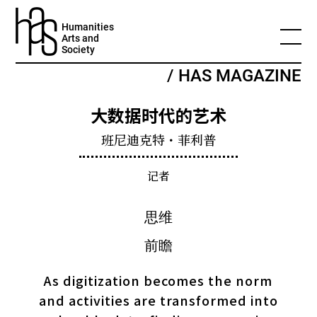
Humanities
Arts and
Society
/ HAS MAGAZINE
大数据时代的艺术
班尼迪克特・菲利普
记者
As digitization becomes the norm
and activities are transformed into