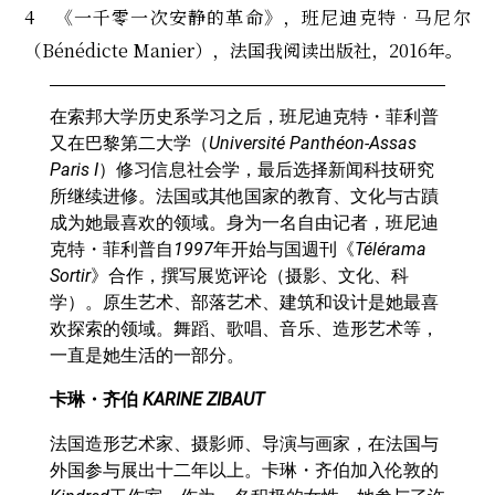
4 《一千零一次安静的革命》，班尼迪克特‧马尼尔
（Bénédicte Manier），法国我阅读出版社，2016年。
在索邦大学历史系学习之后，班尼迪克特・菲利普
又在巴黎第二大学（
Université Panthéon-Assas
Paris I
）修习信息社会学，最后选择新闻科技研究
所继续进修。法国或其他国家的教育、文化与古蹟
成为她最喜欢的领域。身为一名自由记者，班尼迪
克特・菲利普自
1997
年开始与国週刊《
Télérama
Sortir
》合作，撰写展览评论（摄影、文化、科
学）。原生艺术、部落艺术、建筑和设计是她最喜
欢探索的领域。舞蹈、歌唱、音乐、造形艺术等，
一直是她生活的一部分。
卡琳・齐伯 KARINE ZIBAUT
法国造形艺术家、摄影师、导演与画家，在法国与
外国参与展出十二年以上。卡琳・齐伯加入伦敦的