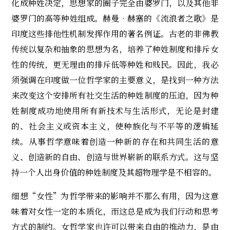
化成种姓决定，思想家的圈子完全由婆罗门，以及其他非
婆罗门的高等种姓组成。赫曼‧赫塞的《流浪者之歌》是
印度这些排他性机制发挥作用的著名例证。古老的非佛教
传统以复杂和抽象的思想为名，培养了种姓制度和排斥女
性的传统，更无理由的排斥低等种姓和贱民。因此，我必
须强调在印度做一位哲学家的主要意义，是找到一种方法
来改变这个安排所有社交生活的种姓制度的压迫，因为种
姓制度成功地使用所有新技术与生活形式，无论是封建
的、社会主义或资本主义，使种族化与不平等的逻辑延
续。从事哲学意味着创造一种新的存在和共同生活的意
义、创造新的自由、创造与世界崭新的联系方式。这与坚
持一个人出身价值的种姓制度及其超物理学是不相容的。
细想“女性”为哲学带来的影响并不那么有用，因为这意
味着对女性一定的本质化，而这总是成为我们行动和思考
方式的制约。女哲学家也许可以带来自由的推动力，是由