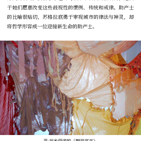
于她们愿意改变这些歧视性的惯例、传统和戒律。助产士
的比喻很贴切，苏格拉底勇于审视城市的律法与神灵，却
将哲学形容成一位迎接新生命的助产士。
菲·福米萨诺的《服装宣言》