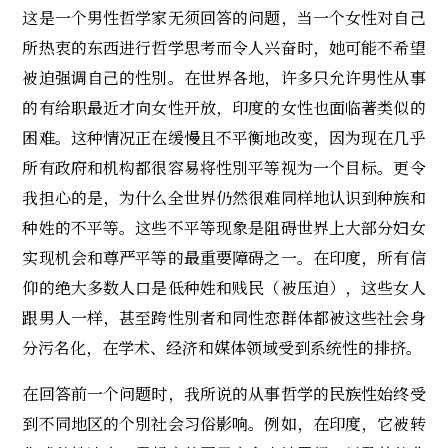
这是一个男性哲学家无须回答的问题，当一个女性对自己
所热衷的东西进行哲学思考而令人兴奋时，她可能不希望
被迫强调自己的性別。在世界各地，许多只允许男性从事
的有给职最近才向女性开放，印度的女性也面临著类似的
困难。这种情况正在缓慢且不平衡地改变，因为现在几乎
所有政府和机构都很容易将性別平等视为一个目标。更令
我担心的是，为什么全世界仍然很难同样地认识到种族和
种姓的不平等。这些不平等现象是阻碍世界上大部分妇女
实现机会和尊严平等的最重要障碍之一。在印度，所有信
仰的绝大多数人口是低种姓和贱民（被压迫），这些女人
跟男人一样，甚至跨性別者和同性恋群体都被这些社会身
分污名化，在学术、经济和媒体领域受到系统性的排挤。
在回答前一个问题时，我所说的从事哲学的民族性始终受
到不同地区的个別社会习俗影响。例如，在印度，它被转