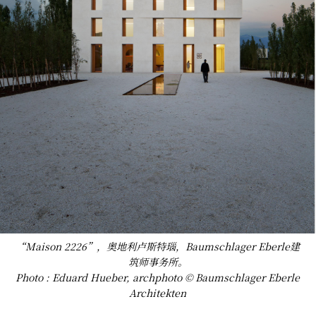
“Maison 2226”，奥地利卢斯特瑙，Baumschlager Eberle建
筑师事务所。
Photo : Eduard Hueber, archphoto © Baumschlager Eberle
Architekten