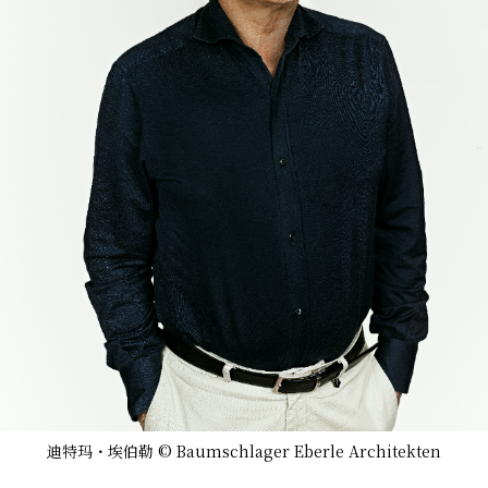
迪特玛・埃伯勒 © Baumschlager Eberle Architekten