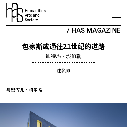
Humanities
Arts and
Society
/ HAS MAGAZINE
包豪斯或通往21世纪的道路
迪特玛・埃伯勒
建筑师
与蜜雪儿・科罗蒂