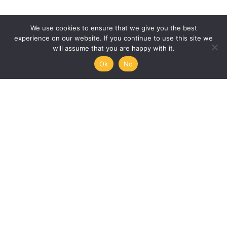
We use cookies to ensure that we give you the best
experience on our website. If you continue to use this site we
will assume that you are happy with it.
Ok
No
Humanities, Arts and Society
at Mémoire de l’Avenir
45/47 rue Ramponeau
75020 Paris, France
+33 9 51 17 18 75
A PROJECT BY:
UNESCO-MOST
The International Council for Philosophy and Human
Sciences
Mémoire de l’Avenir
Join our mailing list