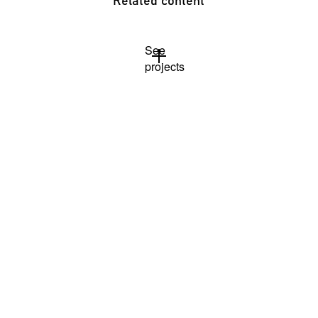
Related content
See
projects